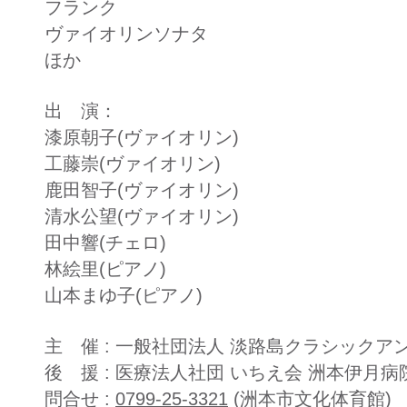
フランク
ヴァイオリンソナタ​​
​ほか
出 演：
​漆原朝子(ヴァイオリン)
工藤崇(ヴァイオリン)
鹿田智子(ヴァイオリン)
清水公望(ヴァイオリン)
田中響(チェロ)
林絵里(ピアノ)
山本まゆ子(ピアノ)​
​主 催 : 一般社団法人 淡路島クラシックア
後 援 : 医療法人社団 いちえ会 洲本伊月病
問合せ :
0799-25-3321
(洲本市文化体育館)